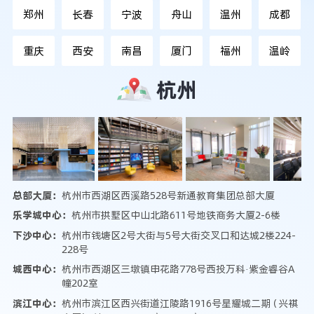
郑州
长春
宁波
舟山
温州
成都
重庆
西安
南昌
厦门
福州
温岭
杭州
总部大厦：
杭州市西湖区西溪路528号新通教育集团总部大厦
乐学城中心：
杭州市拱墅区中山北路611号地铁商务大厦2-6楼
下沙中心：
杭州市钱塘区2号大街与5号大街交叉口和达城2楼224-
228号
城西中心：
杭州市西湖区三墩镇申花路778号西投万科·紫金睿谷A
幢202室
滨江中心：
杭州市滨江区西兴街道江陵路1916号星耀城二期（兴祺