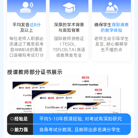
平均发音
达8分
深厚的学术背景
确保学生
得到满意
及以上
与高知背景
的教学体验
每位老师入职都必
国际教师资格证
老师主动引导学生
须通过了雅思前考
（TESOL、
发言，耐心解释学
官ANNEUE的雅思
TEFLCELTA）英语
生不懂的点
口语模拟考试打分
或教育类专业
授课教师部分证书展示
课前课后，及时跟进学习进度
全程督学
海量题库，邪修题目
课程知识点疑惑解答，分享干货
咨询答疑
加油鼓励，调整学习状态
情感扶持
经验足
平均5-10年授课经验，对考试有深刻研究
能力强
自身考试分数高，且能带出多名满分学生