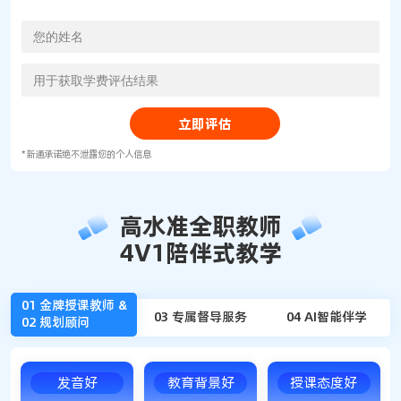
立即评估
*新通承诺绝不泄露您的个人信息
高水准全职教师
4V1陪伴式教学
01 金牌授课教师 &
03 专属督导服务
04 AI智能伴学
02 规划顾问
口语写作
AI互动课堂
海量题库
发音好
教育背景好
授课态度好
AI批改