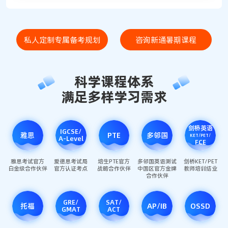
私人定制专属备考规划
咨询新通暑期课程
科学课程体系
满足多样学习需求
剑桥英语
IGCSE/
雅思
PTE
多邻国
KET/PET/
A-Level
FCE
雅思考试官方
爱德思考试局
培生PTE官方
多邻国英语测试
剑桥KET/PET
白金级合作伙伴
官方认证考点
战略合作伙伴
中国区官方金牌
教师培训结业
合作伙伴
GRE/
SAT/
托福
AP/IB
OSSD
GMAT
ACT