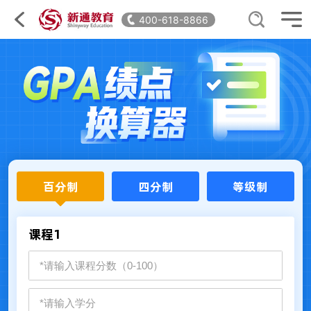
400-618-8866
百分制
四分制
等级制
课程1