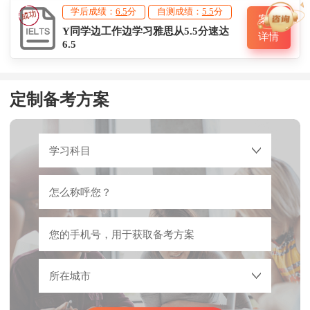
学后成绩：
6.5
分
自测成绩：
5.5
分
案例
Y同学边工作边学习雅思从5.5分速达
详情
6.5
定制备考方案