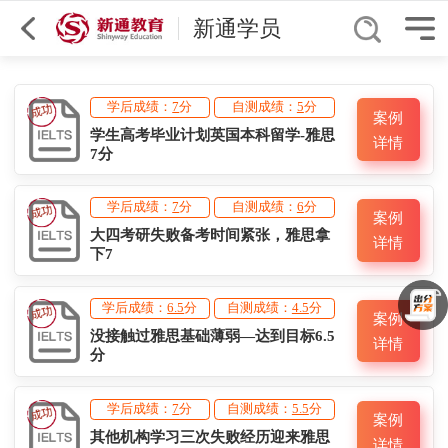
综合排序
南京
雅思
新通学员
学后成绩：
7
分
自测成绩：
5
分
案例
学生高考毕业计划英国本科留学-雅思
详情
7分
学后成绩：
7
分
自测成绩：
6
分
案例
大四考研失败备考时间紧张，雅思拿
详情
下7
学后成绩：
6.5
分
自测成绩：
4.5
分
案例
没接触过雅思基础薄弱—达到目标6.5
详情
分
学后成绩：
7
分
自测成绩：
5.5
分
案例
其他机构学习三次失败经历迎来雅思
详情