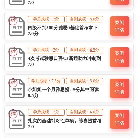
7.0
学后成绩：
7
分
自测成绩：
5.0
分
案例
四级不到500分雅思0基础首考拿下
详情
7.0分
学后成绩：
7
分
自测成绩：
6.5
分
案例
4次考试雅思口语5.5新通助力冲刺到
详情
7.0
学后成绩：
7.5
分
自测成绩：
5.0
分
案例
小姐姐一个月雅思提2.5分其中阅读
详情
8.5分
学后成绩：
7
分
自测成绩：
6.0
分
案例
扎实的基础针对性单项训练喜提首考
详情
7.0