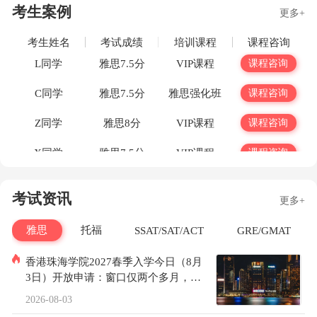
考生案例
更多+
考生姓名
考试成绩
培训课程
课程咨询
L同学
雅思7.5分
VIP课程
课程咨询
C同学
雅思7.5分
雅思强化班
课程咨询
Z同学
雅思8分
VIP课程
课程咨询
X同学
雅思7.5分
VIP课程
课程咨询
W同学
托福120
VIP课程
课程咨询
考试资讯
更多+
S同学
托福 112
VIP课程
课程咨询
雅思
托福
SSAT/SAT/ACT
GRE/GMAT
Y同学
托福 108
VIP课程
课程咨询
香港珠海学院2027春季入学今日（8月
L同学
托福 110
VIP课程
课程咨询
3日）开放申请：窗口仅两个多月，语
言成绩别再等
W同学
托福106
VIP课程
课程咨询
2026-08-03