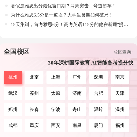
Y同学
托福 104
托福冲刺班
课程咨询
暑假是雅思出分最优窗口期？两周突击，弯道超车！
为什么雅思6.5分是一道坎？大学生暑期如何破局！
X同学
SAT 1430分
SAT强化班
课程咨询
15天集训，首考雅思6分！高考英语115分的他在新通"提前毕业"！
Y同学
SAT 1410分
SAT冲刺小班
课程咨询
C同学
SAT 1400分
VIP课程
课程咨询
全国校区
校区查询+
C同学
SAT 1400分
SAT冲刺班
课程咨询
30年深耕国际教育 AI智能备考提分快
H同学
SAT 1400分
SAT冲刺班
课程咨询
杭州
北京
上海
广州
深圳
南京
X同学
GRE 335分
GRE钻石班
课程咨询
武汉
苏州
太原
济南
合肥
天津
X同学
GRE 334分
VIP课程
课程咨询
L同学
GRE 331分
VIP课程
课程咨询
郑州
长春
宁波
舟山
温岭
温州
S同学
GRE 325分
GRE冲刺班
课程咨询
成都
重庆
西安
南昌
厦门
福州
Z同学
GRE 322分
GRE钻石班
课程咨询