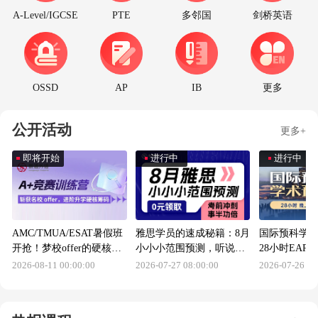
A-Level/IGCSE
PTE
多邻国
剑桥英语
OSSD
AP
IB
更多
公开活动
更多+
即将开始
进行中
进行中
AMC/TMUA/ESAT暑假班
雅思学员的速成秘籍：8月
国际预科学
开抢！梦校offer的硬核筹
小小小范围预测，听说读
28小时EAP
码来了
写精准锁定，扫码免费拿
班火热报名
2026-08-11 00:00:00
2026-07-27 08:00:00
2026-07-26 08
即送大学四