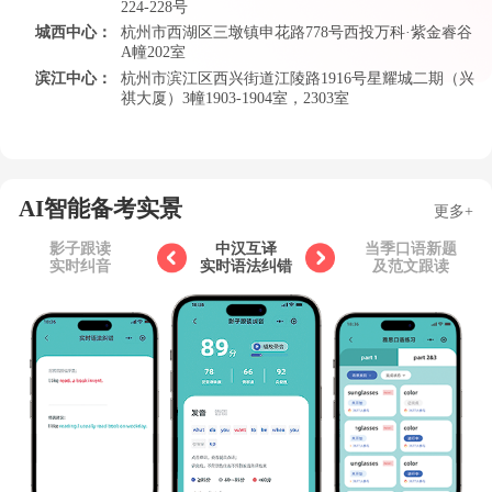
224-228号
城西中心：
杭州市西湖区三墩镇申花路778号西投万科·紫金睿谷
A幢202室
滨江中心：
杭州市滨江区西兴街道江陵路1916号星耀城二期（兴
祺大厦）3幢1903-1904室，2303室
AI智能备考实景
更多+
影子跟读
中汉互译
当季口语新题
实时纠音
实时语法纠错
及范文跟读