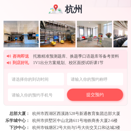
杭州
L同学
GMAT 730分
VIP课程
课程咨询
Z同学
GMAT 720分
GMAT钻石班
课程咨询
N同学
GMAT 710分
VIP课程
课程咨询
L同学
雅思7.5分
VIP课程
课程咨询
咨询即送
托雅精准预测题库、换题季口语题库等备考资料
P同学
雅思7分
VIP课程
课程咨询
到店好礼
1V1出分方案规划、校区面授试听课1节
L同学
雅思7.5分
雅思强化班
课程咨询
Z同学
雅思7.5分
VIP课程
课程咨询
提交预约
总部大厦：
杭州市西湖区西溪路528号新通教育集团总部大厦
乐学城中心：
杭州市拱墅区中山北路611号地铁商务大厦2-6楼
下沙中心：
杭州市钱塘区2号大街与5号大街交叉口和达城2楼