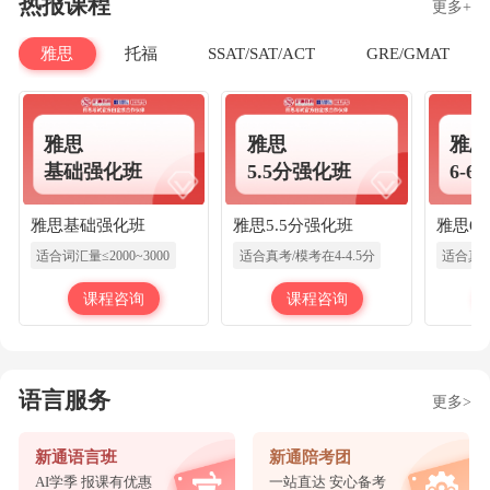
热报课程
更多+
雅思
托福
SSAT/SAT/ACT
GRE/GMAT
雅思
雅思
雅思
基础强化班
5.5分强化班
6-
雅思基础强化班
雅思5.5分强化班
雅思6-
适合词汇量≤2000~3000
适合真考/模考在4-4.5分
适合真考
课程咨询
课程咨询
语言服务
更多>
新通语言班
新通陪考团
AI学季 报课有优惠
一站直达 安心备考